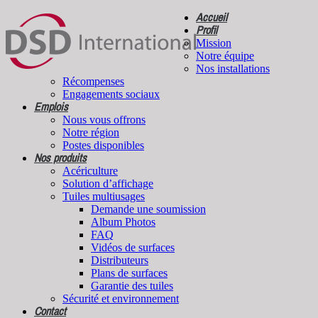
Accueil
Profil
Mission
Notre équipe
Nos installations
Récompenses
Engagements sociaux
Emplois
Nous vous offrons
Notre région
Postes disponibles
Nos produits
Acériculture
Solution d’affichage
Tuiles multiusages
Demande une soumission
Album Photos
FAQ
Vidéos de surfaces
Distributeurs
Plans de surfaces
Garantie des tuiles
Sécurité et environnement
Contact